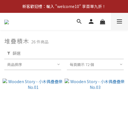
新客歡迎禮：輸入 "welcome10" 享首單九折！
新客歡迎禮：輸入 "welcome10" 享首單九折！
Pom d'Api 畢業特典 · 全品項買一送一
新客歡迎禮：輸入 "welcome10" 享首單九折！
堆疊積木
26 件商品
篩選
商品排序
每頁顯示 72 個