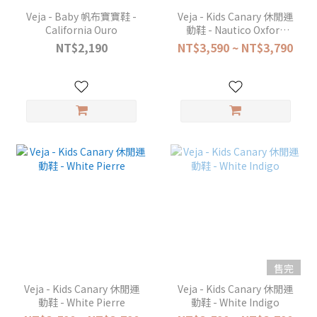
Veja - Baby 帆布寶寶鞋 -
Veja - Kids Canary 休閒運
California Ouro
動鞋 - Nautico Oxford
Grey
NT$2,190
NT$3,590 ~ NT$3,790
售完
Veja - Kids Canary 休閒運
Veja - Kids Canary 休閒運
動鞋 - White Pierre
動鞋 - White Indigo