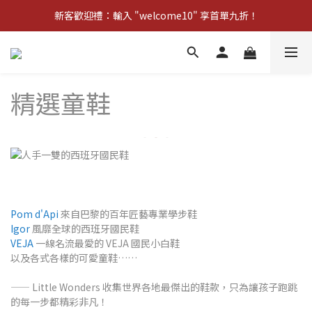
新客歡迎禮：輸入 "welcome10" 享首單九折！
新客歡迎禮：輸入 "welcome10" 享首單九折！
Pom d'Api 畢業特典 · 全品項買一送一
新客歡迎禮：輸入 "welcome10" 享首單九折！
精選童鞋
Pom d'Api
來自巴黎的百年匠藝專業學步鞋
Igor
風靡全球的西班牙國民鞋
VEJA
一線名流最愛的 VEJA 國民小白鞋
以及各式各樣的可愛童鞋……
—— Little Wonders 收集世界各地最傑出的鞋款，只為讓孩子跑跳
的每一步都精彩非凡！