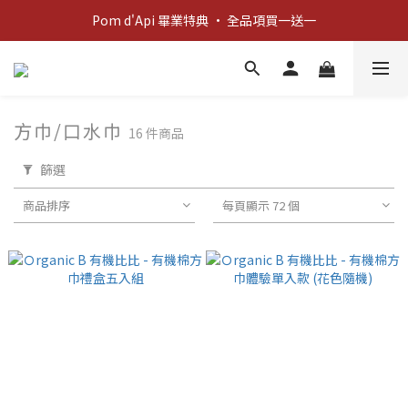
新客歡迎禮：輸入 "welcome10" 享首單九折！
Pom d'Api 畢業特典 · 全品項買一送一
新客歡迎禮：輸入 "welcome10" 享首單九折！
方巾/口水巾
16 件商品
篩選
商品排序
每頁顯示 72 個