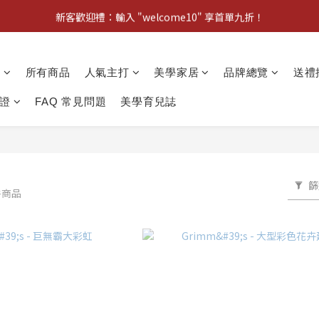
新客歡迎禮：輸入 "welcome10" 享首單九折！
新客歡迎禮：輸入 "welcome10" 享首單九折！
Pom d'Api 畢業特典 · 全品項買一送一
動
所有商品
人氣主打
美學家居
品牌總覽
送禮
新客歡迎禮：輸入 "welcome10" 享首單九折！
證
FAQ 常見問題
美學育兒誌
篩
件商品