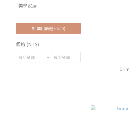
美學家居
套用篩選
(0/20)
價格 (NT$)
~
Gri