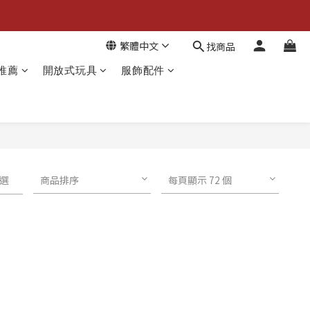
繁體中文
找商品
推薦
開放式玩具
服飾配件
選
商品排序
每頁顯示 72 個