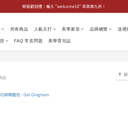
新客歡迎禮：輸入 "welcome10" 享首單九折！
新客歡迎禮：輸入 "welcome10" 享首單九折！
Pom d'Api 畢業特典 · 全品項買一送一
動
所有商品
人氣主打
美學家居
品牌總覽
送禮
新客歡迎禮：輸入 "welcome10" 享首單九折！
證
FAQ 常見問題
美學育兒誌
篩
件商品