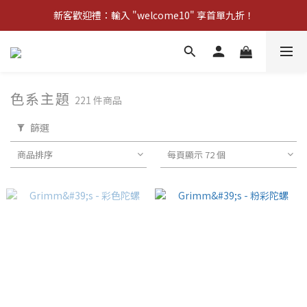
新客歡迎禮：輸入 "welcome10" 享首單九折！
新客歡迎禮：輸入 "welcome10" 享首單九折！
Pom d'Api 畢業特典 · 全品項買一送一
新客歡迎禮：輸入 "welcome10" 享首單九折！
色系主題
221 件商品
篩選
商品排序
每頁顯示 72 個