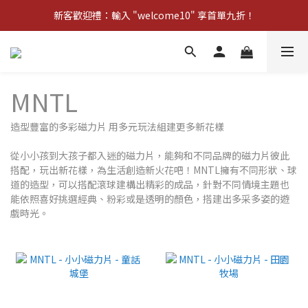
新客歡迎禮：輸入 "welcome10" 享首單九折！
新客歡迎禮：輸入 "welcome10" 享首單九折！
Pom d'Api 畢業特典 · 全品項買一送一
新客歡迎禮：輸入 "welcome10" 享首單九折！
MNTL
造型豐富的多彩磁力片 用多元玩法組建更多新花樣
從小小孩到大孩子都入迷的磁力片，能夠和不同品牌的磁力片彼此
搭配，玩出新花樣，為生活創造新火花吧！​MNTL擁有不同形狀、球
道的造型，可以搭配滾球建構出精彩的成品，針對不同情境主題也
能依照喜好挑選經典、粉彩或是透明的顏色，搭建出多采多姿的遊
戲時光。​