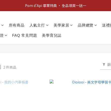
新客歡迎禮：輸入 "welcome10" 享首單九折！
Pom d'Api 畢業特典 · 全品項買一送一
新客歡迎禮：輸入 "welcome10" 享首單九折！
動
所有商品
人氣主打
美學家居
品牌總覽
送禮
證
FAQ 常見問題
美學育兒誌
篩
列
2 件商品