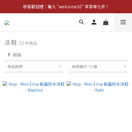
新客歡迎禮：輸入 "welcome10" 享首單九折！
新客歡迎禮：輸入 "welcome10" 享首單九折！
Pom d'Api 畢業特典 · 全品項買一送一
新客歡迎禮：輸入 "welcome10" 享首單九折！
涼鞋
52 件商品
篩選
商品排序
每頁顯示 72 個