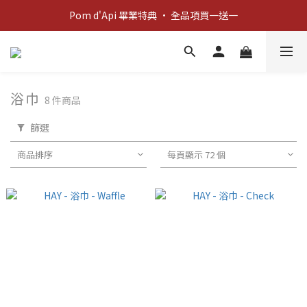
新客歡迎禮：輸入 "welcome10" 享首單九折！
Pom d'Api 畢業特典 · 全品項買一送一
新客歡迎禮：輸入 "welcome10" 享首單九折！
浴巾
8 件商品
篩選
商品排序
每頁顯示 72 個