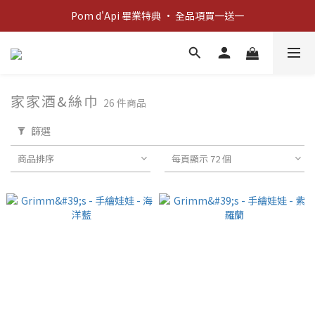
Pom d'Api 畢業特典 · 全品項買一送一
新客歡迎禮：輸入 "welcome10" 享首單九折！
新客歡迎禮：輸入 "welcome10" 享首單九折！
家家酒&絲巾
26 件商品
篩選
商品排序
每頁顯示 72 個