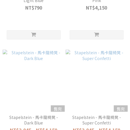
Light Blue
Pink
NT$790
NT$4,150
售完
售完
Stapelstein - 馬卡龍椅凳 -
Stapelstein - 馬卡龍椅凳 -
Dark Blue
Super Confetti