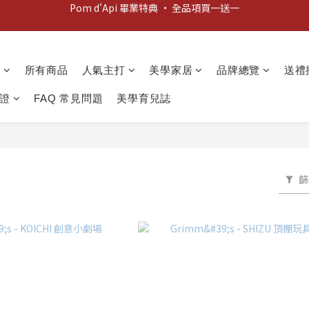
新客歡迎禮：輸入 "welcome10" 享首單九折！
新客歡迎禮：輸入 "welcome10" 享首單九折！
動
所有商品
人氣主打
美學家居
品牌總覽
送禮
證
FAQ 常見問題
美學育兒誌
篩
品