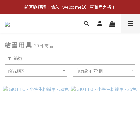
新客歡迎禮：輸入 "welcome10" 享首單九折！
新客歡迎禮：輸入 "welcome10" 享首單九折！
Pom d'Api 畢業特典 · 全品項買一送一
新客歡迎禮：輸入 "welcome10" 享首單九折！
繪畫用具
30 件商品
篩選
商品排序
每頁顯示 72 個