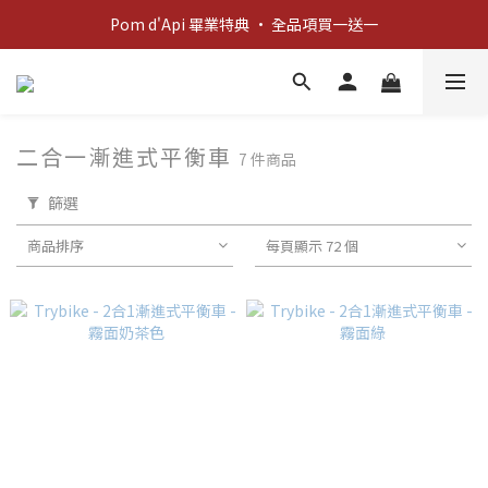
新客歡迎禮：輸入 "welcome10" 享首單九折！
Pom d'Api 畢業特典 · 全品項買一送一
新客歡迎禮：輸入 "welcome10" 享首單九折！
二合一漸進式平衡車
7 件商品
篩選
商品排序
每頁顯示 72 個