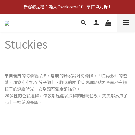
新客歡迎禮：輸入 "welcome10" 享首單九折！
Pom d'Api 畢業特典 · 全品項買一送一
新客歡迎禮：輸入 "welcome10" 享首單九折！
Stuckies
來自瑞典的防滑襪品牌。腳腕的獨家設計防滑條，即使再激烈的遊
戲，都會牢牢扒在孩子腳上，腳底的觸手狀防滑點點更全面地守護
孩子的遊戲時光，安全跟可愛度都滿分。
20多種的色彩選擇，每款都是難以抉擇的吸睛色系，天天都為孩子
添上一抹活潑亮麗。