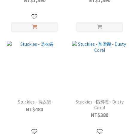
NT$1,390
NT$1,390
Stuckies - 洗衣袋
Stuckies - 防滑襪 - Dusty
Coral
NT$480
NT$380