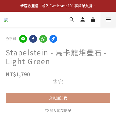
新客歡迎禮：輸入 "welcome10" 享首單九折！
新客歡迎禮：輸入 "welcome10" 享首單九折！
Pom d'Api 畢業特典 · 全品項買一送一
新客歡迎禮：輸入 "welcome10" 享首單九折！
分享到
Stapelstein - 馬卡龍堆疊石 -
Light Green
NT$1,790
售完
貨到通知我
加入追蹤清單