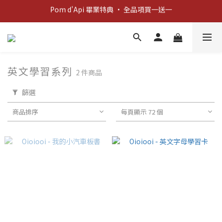
Pom d'Api 畢業特典 · 全品項買一送一
新客歡迎禮：輸入 "welcome10" 享首單九折！
新客歡迎禮：輸入 "welcome10" 享首單九折！
英文學習系列
2 件商品
篩選
商品排序
每頁顯示 72 個