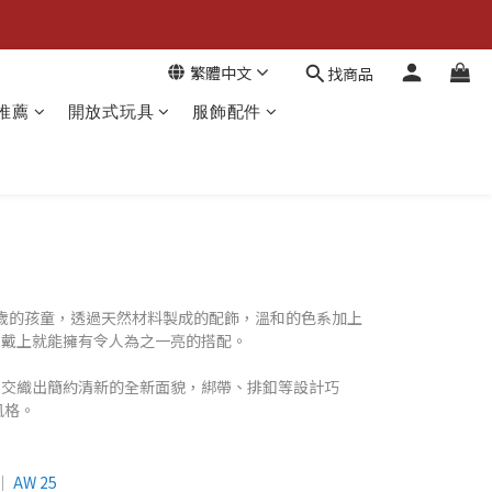
繁體中文
找商品
推薦
開放式玩具
服飾配件
於 0 至 4 歲的孩童，透過天然材料製成的配飾，溫和的色系加上
，戴上就能擁有令人為之一亮的搭配。
，交織出簡約清新的全新面貌，綁帶、排釦等設計巧
風格。
│
AW 25