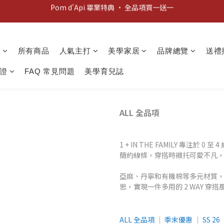
新客歡迎禮：輸入 "welcome10" 享首單九折！
新客歡迎禮：輸入 "welcome10" 享首單九折！
Pom d'Api 畢業特典 · 全品項買一送一
動
所有商品
人氣主打
美學家居
品牌總覽
送禮
新客歡迎禮：輸入 "welcome10" 享首單九折！
證
FAQ 常見問題
美學育兒誌
ALL 全品項
1 + IN THE FAMILY 專注
簡約線條，穿搭時襯托可愛不凡
亞麻、丹寧和有機棉等多元材質
思，實現一件多用的 2 WAY 穿搭
ALL 全品項
│
季末優惠
│
SS 2
6