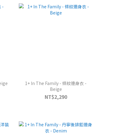
eige
1+ In The Family - 條紋連身衣 -
Beige
NT$2,290