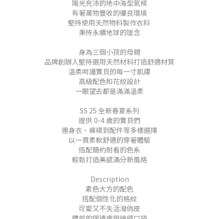
陽光充沛的地中海型氣候
有著萬物豐收的優良環境
堅持使用天然物料製作衣料
秉持永續地球的理念
身為三個小孩的母親
品牌創辦人堅持選用天然材料打造舒適材質
溫柔呵護寶貝的每一寸肌膚
高級配色和花紋設計
一眼望去都是滿滿溫柔
SS 25 全新春夏系列
提供 0-4 歲的寶貝們
連身衣、褲裙到配件等多樣選擇
以一貫柔軟舒適的穿著體驗
搭配簡約耐看的色系
輕鬆打造美感滿分新風格
Description
素色大方的配色
搭配個性化的格紋
可愛又不失活潑俏皮
腰部的摺邊處與接縫口袋