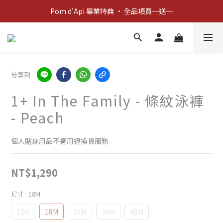
新客歡迎禮：輸入 "welcome10" 享首單九折！
Pom d'Api 畢業特典 · 全品項買一送一
新客歡迎禮：輸入 "welcome10" 享首單九折！
分享到
1+ In The Family - 條紋泳褲
- Peach
個人貼身用品不適用退換貨服務
NT$1,290
尺寸
: 18M
12M
18M
24M
36M
48M