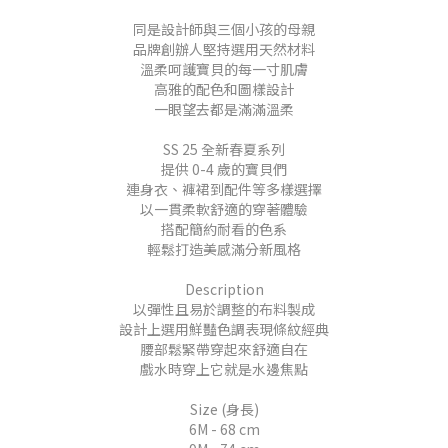
同是設計師與三個小孩的母親
品牌創辦人堅持選用天然材料
溫柔呵護寶貝的每一寸肌膚
高雅的配色和圖樣設計
一眼望去都是滿滿溫柔
SS 25 全新春夏系列
提供 0-4 歲的寶貝們
連身衣、褲裙到配件等多樣選擇
以一貫柔軟舒適的穿著體驗
搭配簡約耐看的色系
輕鬆打造美感滿分新風格
Description
以彈性且易於調整的布料製成
設計上選用鮮豔色調表現條紋經典
腰部鬆緊帶穿起來舒適自在
戲水時穿上它就是水邊焦點
Size (身長)
6M - 68 cm