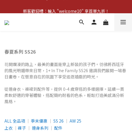
新客歡迎禮：輸入 "welcome10" 享首單九折！
新客歡迎禮：輸入 "welcome10" 享首單九折！
Pom d'Api 畢業特典 · 全品項買一送一
新客歡迎禮：輸入 "welcome10" 享首單九折！
春夏系列 SS26
花開爛漫的路上，最美的畫面是穿上新裝的孩子們。彷彿將西班牙
的風光明媚帶來日常，1+ In The Family SS26 邀請我們展開一場春
日畫卷，在愜意自在的氛圍下享受追逐嬉戲的時光。
從連身衣、褲裙到配件等，提供 0-4 歲穿搭的多樣選擇。延續一貫
柔軟舒適的穿著體驗，搭配簡約耐看的色系，輕鬆打造美感滿分新
風格。
ALL 全品項
│
季末優惠
│
SS 26
│
AW 25
上衣
│
褲子
│
連身系列
│
配件