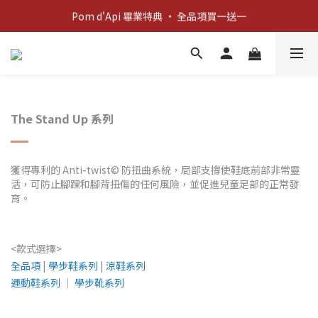
新客歡迎禮：輸入 "welcome10" 享首單九折！
Pom d'Api 畢業特典 · 全品項買一送一
新客歡迎禮：輸入 "welcome10" 享首單九折！
The Stand Up 系列
獲得專利的 Anti-twist© 防扭曲系統，局部支撐使鞋底前部非常靈
活，可防止腳踝和腳背扭傷的任何風險，並促進兒童足部的正常發
育。
<款式選擇>
全品項
|
學步鞋系列
|
涼鞋系列
運動鞋系列
│
學步靴系列