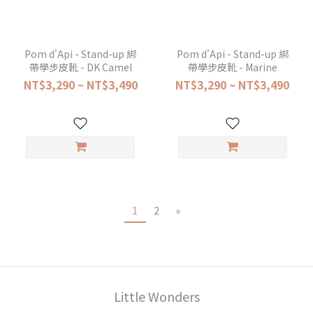
Pom d'Api - Stand-up 綁
Pom d'Api - Stand-up 綁
帶學步皮靴 - DK Camel
帶學步皮靴 - Marine
NT$3,290 ~ NT$3,490
NT$3,290 ~ NT$3,490
1
2
»
Little Wonders