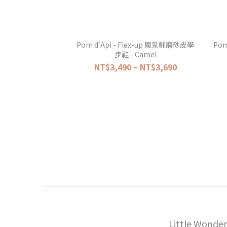
Pom d'Api - Flex-up 魔鬼氈磨砂皮學
Pom
步鞋 - Camel
NT$3,490 ~ NT$3,690
Little Wonder