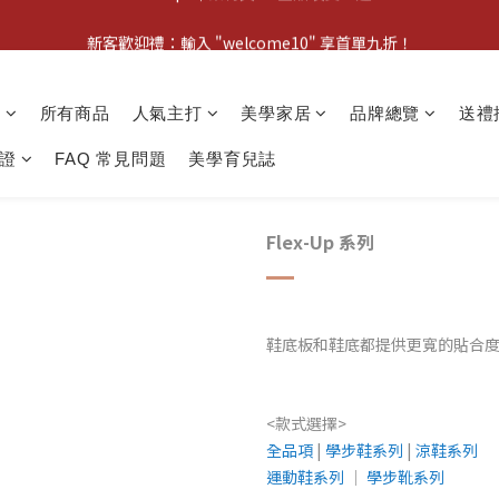
新客歡迎禮：輸入 "welcome10" 享首單九折！
新客歡迎禮：輸入 "welcome10" 享首單九折！
Pom d'Api 畢業特典 · 全品項買一送一
動
所有商品
人氣主打
美學家居
品牌總覽
送禮
新客歡迎禮：輸入 "welcome10" 享首單九折！
證
FAQ 常見問題
美學育兒誌
Flex-Up 系列
鞋底板和鞋底都提供更寬的貼合
<款式選擇>
全品項
|
學步鞋系列
|
涼鞋系列
運動鞋系列
│
學步靴系列