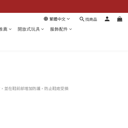
繁體中文
找商品
推薦
開放式玩具
服飾配件
度，並在鞋前部增加防護，防止鞋底受損