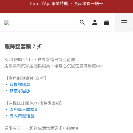
Pom d'Api 畢業特典 · 全品項買一送一
新客歡迎禮：輸入 "welcome10" 享首單九折！
新客歡迎禮：輸入 "welcome10" 享首單九折！
服飾整套購 7 折
3/20 限時 24 hr，世界幸福日特別企劃
用最柔軟的家居服與寢具，讓身心沉浸在滿滿療癒中✨
【家居服與寢具 85 折】
‧ 有機棉寢具
‧ 質感家居服
【有機比比圍兜/方巾特惠套組】
‧ 圍兜單入體驗組
‧ 五入自選禮盒
只限今天！一起為生活增添更多小確幸🍀