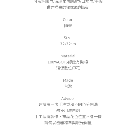
可當洗臉巾/洗澡巾/拍嗝巾/口水巾/手帕
世界插畫師獨家原創設計
Color
隨機
Size
32x32cm
Material
100%GOTS認證有機棉
環保數位印花
Made
台灣
Advise
建議第一次手洗或和不同色分開洗
勿使用漂白劑
手工裁縫製作，布品花色位置不會一樣
請勿以機器標準與眼光衡量