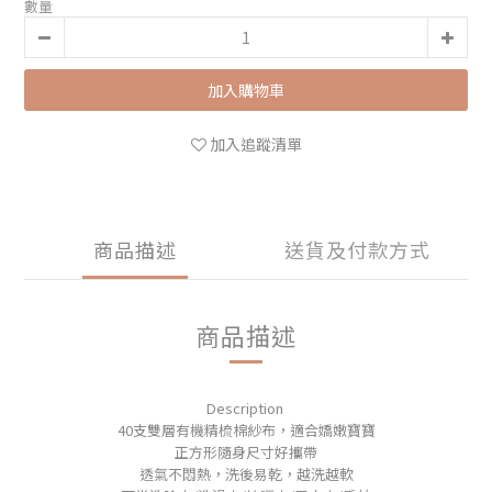
數量
加入購物車
加入追蹤清單
商品描述
送貨及付款方式
商品描述
Description
40支雙層有機精梳棉紗布，適合嬌嫩寶寶
正方形隨身尺寸好攜帶
透氣不悶熱，洗後易乾，越洗越軟