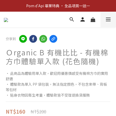
Pom d'Api 畢業特典 · 全品項買一送一
新客歡迎禮：輸入 "welcome10" 享首單九折！
新客歡迎禮：輸入 "welcome10" 享首單九折！
分享到
Ｏrganic B 有機比比 - 有機棉
方巾體驗單入款 (花色隨機)
‧ 此商品為體驗用單入款，歡迎用優惠價感受有機棉方巾的實用
舒適
‧ 體驗款為單入 PP 袋包裝，無法指定顏色，不包含束帶、背板
等包材
‧ 貼身衣物因衛生考量，體驗款皆不受理退換貨服務
NT$160
NT$200