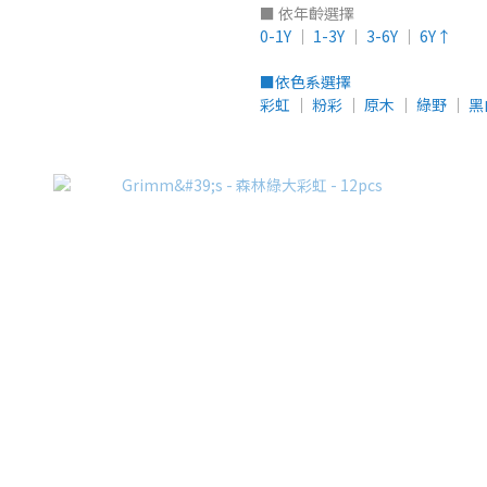
■ 依年齡選擇
0-1Y
│
1-3Y
│
3-6Y
│
6Y↑
■依色系選擇
彩虹
│
粉彩
│
原木
│
綠野
│
黑