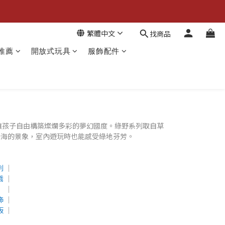
繁體中文
找商品
推薦
開放式玩具
服飾配件
，讓孩子自由構築燦爛多彩的夢幻國度。綠野系列取自草
綠海的景象，室內遊玩時也能感受綠地芬芳。
列
│
戲
│
│
飾
│
板
│