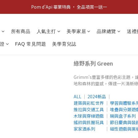
新客歡迎禮：輸入 "welcome10" 享首單九折！
Pom d'Api 畢業特典 · 全品項買一送一
新客歡迎禮：輸入 "welcome10" 享首單九折！
動
所有商品
人氣主打
美學家居
品牌總覽
送禮
證
FAQ 常見問題
美學育兒誌
綠野系列 Green
Grimm's豐富多樣的色彩主題
地和森林的靈感，傳達一片清新
ALL
│
2024新品
│
建築與彩虹世界
│
學習與體驗系
推拉與交通工具
│
堆疊與分類遊
木球與穿線遊戲
│
碗與盒子系列
搖鈴與抓握玩具
│
節日慶典與裝
家家酒系列
│
磁性遊戲與黑