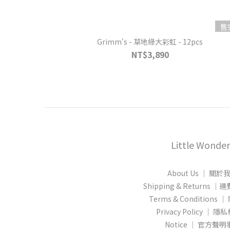
售
Grimm's - 草地綠大彩虹 - 12pcs
NT$3,890
Little Wonder
About Us │ 關於
Shipping & Returns
Terms & Conditions
Privacy Policy │ 
Notice │ 官方聲