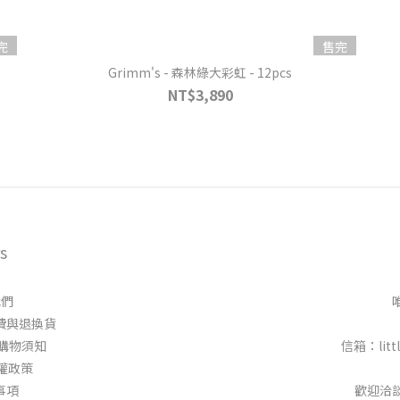
完
售完
Grimm's - 森林綠大彩虹 - 12pcs
NT$3,890
s
我們
 │運費與退換貨
 │ 購物須知
信箱：littl
隱私權政策
明事項
歡迎洽