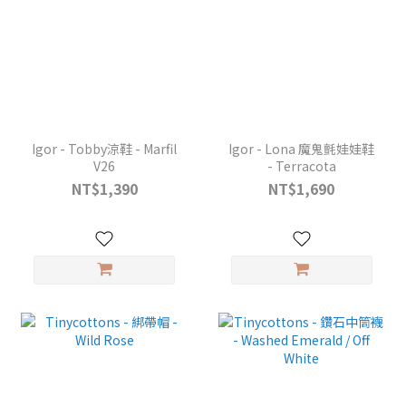
Igor - Tobby涼鞋 - Marfil
Igor - Lona 魔鬼氈娃娃鞋
V26
- Terracota
NT$1,390
NT$1,690