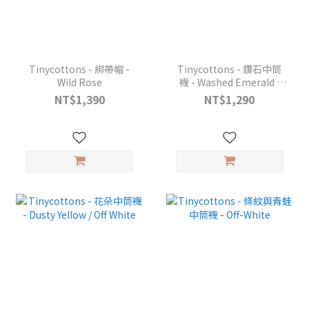
Tinycottons - 綁帶帽 -
Tinycottons - 鑽石中筒
Wild Rose
襪 - Washed Emerald /
Off White
NT$1,390
NT$1,290