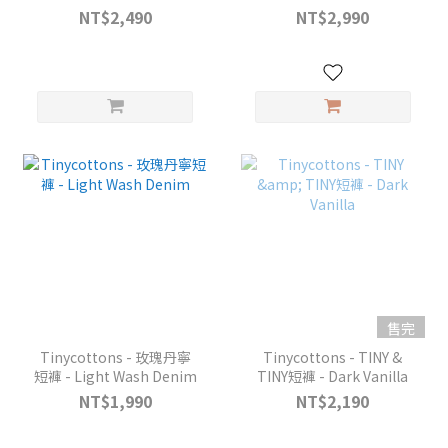
NT$2,490
NT$2,990
售完
Tinycottons - 玫瑰丹寧
Tinycottons - TINY &
短褲 - Light Wash Denim
TINY短褲 - Dark Vanilla
NT$1,990
NT$2,190