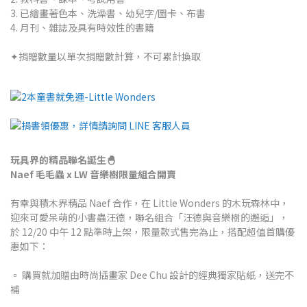
3. 已繪畫著色本、洗澡書、幼兒字/圖卡、布書
4. 月刊、雜誌及具有時效性的書籍
✦捐贈數量以單次捐贈數計算，不可累計換取
玩具界的精品聯名誕生🐣
Naef 毛毛蟲 x LW 音樂樹限量組合開賣
有幸與積木界精品 Naef 合作，在 Little Wonders 的木玩森林中，
迎來可愛呆萌的小書蟲汪德，聯名組合「汪德與音樂樹的邂逅」，
於 12/20 中午 12 點準時上架，限量款式售完為止，搭配超值首購優
惠如下：
▫️ 購買就
加贈由時尚插畫家 Dee Chu 設計的經典獨家貼紙，送完不
補