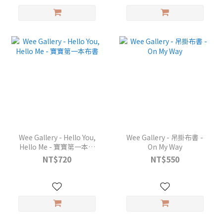
Wee Gallery - Hello You,
Wee Gallery - 吊掛布書 -
Hello Me - 寶寶第一本布
On My Way
書
NT$720
NT$550