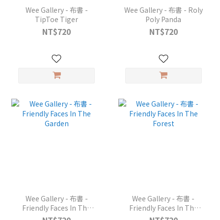
Wee Gallery - 布書 -
Wee Gallery - 布書 - Roly
TipToe Tiger
Poly Panda
NT$720
NT$720
Wee Gallery - 布書 -
Wee Gallery - 布書 -
Friendly Faces In The
Friendly Faces In The
Garden
Forest