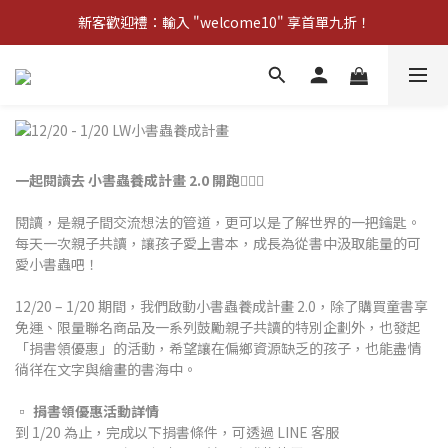
新客歡迎禮：輸入 "welcome10" 享首單九折！
新客歡迎禮：輸入 "welcome10" 享首單九折！
Pom d'Api 畢業特典 · 全品項買一送一
新客歡迎禮：輸入 "welcome10" 享首單九折！
一起閱讀去 小書蟲養成計畫 2.0 開跑
🏃🏻‍♀️
閱讀，是親子間交流想法的管道，更可以是了解世界的一把鑰匙。
每天一次親子共讀，讓孩子愛上書本，成長為從書中汲取能量的可
愛小書蟲吧！
12/20 – 1/20 期間，我們啟動小書蟲養成計畫 2.0，除了購買童書享
免運、限量聯名商品及一系列鼓勵親子共讀的特別企劃外，也發起
「捐書領優惠」的活動，希望讓在偏鄉資源缺乏的孩子，也能盡情
徜徉在文字與繪畫的書海中。
▫️
捐書領優惠活動詳情
到 1/20 為止，完成以下捐書條件，可透過 LINE 客服