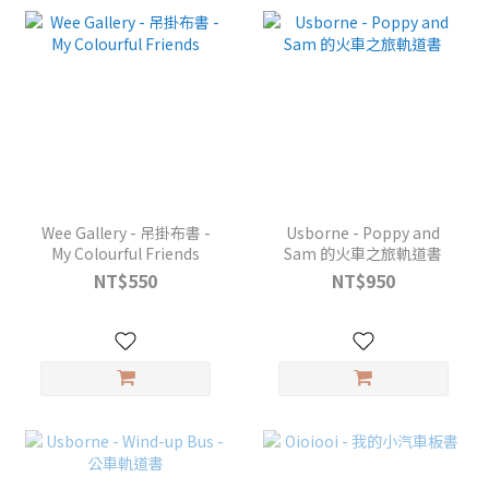
Wee Gallery - 吊掛布書 -
Usborne - Poppy and
My Colourful Friends
Sam 的火車之旅軌道書
NT$550
NT$950