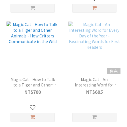
售完
Magic Cat - How to Talk
Magic Cat - An
to a Tiger and Other
Interesting Word for
Animals - How Critters
Every Day of the Year -
NT$700
NT$605
Communicate in the
Fascinating Words for
Wild
First Readers