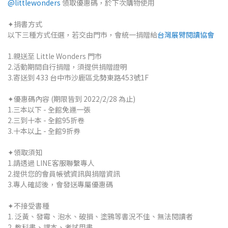
@littlewonders
領取優惠碼，於下次購物使用
✦捐書方式
以下三種方式任選，若交由門市，會統一捐贈給
台灣展臂閱讀協會
1.親送至 Little Wonders 門市
2.活動期間自行捐贈，須提供捐贈證明
3.寄送到 433 台中市沙鹿區北勢東路453號1F
✦優惠碼內容 (期限皆到 2022/2/28 為止)
1.三本以下 - 全館免運一張
2.三到十本 - 全館95折卷
3.十本以上 - 全館9折券
✦領取須知
1.請透過 LINE客服聯繫專人
2.提供您的會員帳號資訊與捐贈資訊
3.專人確認後，會發送專屬優惠碼
✦不接受書種
1. 泛黃、發霉、泡水、破損、塗鴉等書況不佳、無法閱讀者
2. 教科書、課本、考試用書