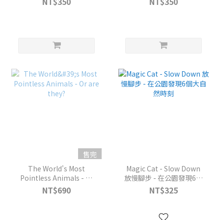
NT$350
NT$350
售完
The World's Most
Magic Cat - Slow Down
Pointless Animals - Or
放慢腳步 - 在公園發現6個
are they?
大自然時刻
NT$690
NT$325