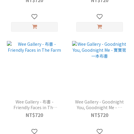
NT$720
NT$720
Wee Gallery - 布書 -
Wee Gallery - Goodnight
Friendly Faces in The
You, Goodnight Me - 寶
Farm
寶第一本布書
NT$720
NT$720