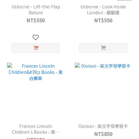
Usborne - Lift-the-Flap
Usborne - Look Inside
Nature
London - 翻翻書
NT$550
NT$550
Frances Lincoln
Oioiooi - 英文字母學習卡
Children's Books - 黑白
NT$850
賽車