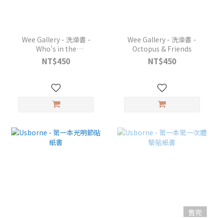
Wee Gallery - 洗澡書 -
Wee Gallery - 洗澡書 -
Who's in the
Octopus & Friends
Rainforest？
NT$450
NT$450
售完