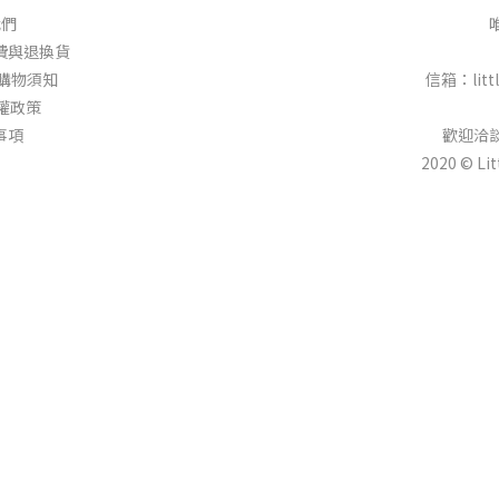
我們
 │運費與退換貨
 │ 購物須知
信箱：littl
隱私權政策
明事項
歡迎洽
2020 © Li