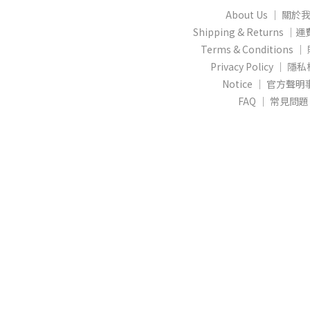
About Us │ 關於
Shipping & Returns
Terms & Conditions
Privacy Policy │ 
Notice │ 官方聲
FAQ │ 常見問題