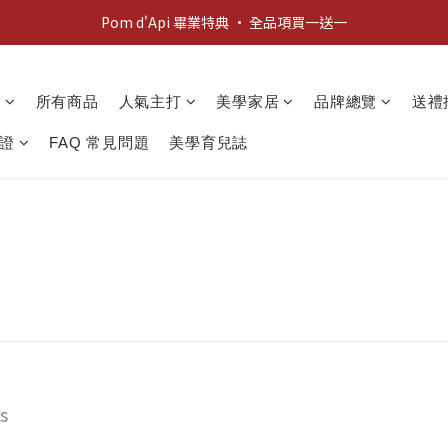
Pom d'Api 畢業特典 · 全品項買一送一
新客歡迎禮：輸入 "welcome10" 享首單九折！
新客歡迎禮：輸入 "welcome10" 享首單九折！
動
所有商品
人氣主打
美學家居
品牌總覽
送禮
證
FAQ 常見問題
美學育兒誌
s