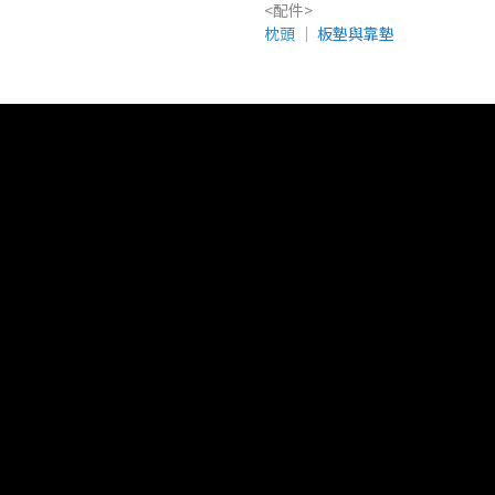
<配件>
枕頭
│
板墊與靠墊