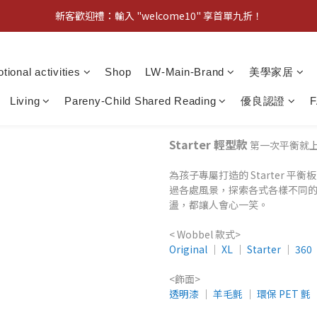
新客歡迎禮：輸入 "welcome10" 享首單九折！
新客歡迎禮：輸入 "welcome10" 享首單九折！
Pom d'Api 畢業特典 · 全品項買一送一
tional activities
Shop
LW-Main-Brand
美學家居
新客歡迎禮：輸入 "welcome10" 享首單九折！
Living
Pareny-Child Shared Reading
優良認證
Starter 輕型款
第一次平衡就
為孩子專屬打造的 Starter
過各處風景，探索各式各樣不同
盪，都讓人會心一笑。​
< Wobbel 款式>
Original
│
​XL
│
Starter
│
360
<飾面>
透明漆
│
羊毛氈
│
環保 PET 氈