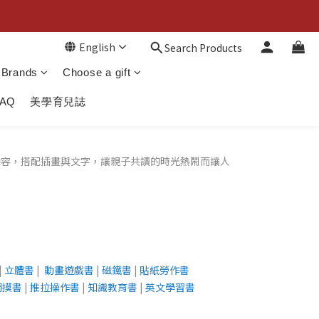
English
Search Products
Brands
Choose a gift
FAQ
美學育兒誌
內容，搭配插畫與文字，讓親子共讀的時光熱鬧而讓人
|
立體書
|
動畫遊戲書
|
磁鐵書
|
貼紙勞作書
觸摸書
|
推拉操作書
|
知識教育書
|
英文學習書