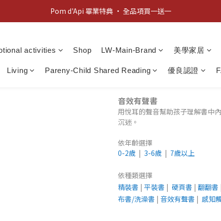
Pom d'Api 畢業特典 · 全品項買一送一
新客歡迎禮：輸入 "welcome10" 享首單九折！
新客歡迎禮：輸入 "welcome10" 享首單九折！
tional activities
Shop
LW-Main-Brand
美學家居
Living
Pareny-Child Shared Reading
優良認證
音效有聲書
用悅耳的聲音幫助孩子理解書中
沉迷。
依年齡選擇
0-2歲
|
3
-6歲
|
7歲以上
依種類選擇
精裝書
|
平裝書
|
硬頁書
|
翻翻書
布
書/洗澡書
|
音效有聲書
|
感知