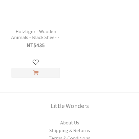
Holztiger - Wooden
Animals - Black Sheep -
80075
NT$435
Little Wonders
About Us
Shipping & Returns
Terms & Conditions