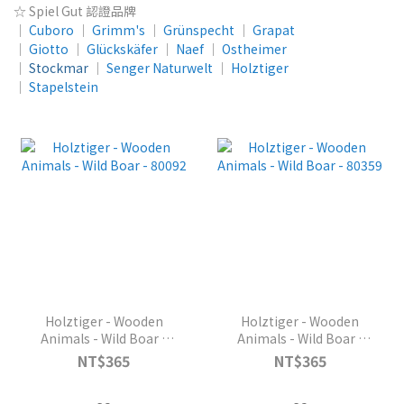
☆ Spiel Gut 認證品牌
│
Cuboro
│
Grimm's
│
Grünspecht
│
Grapat
│
Giotto
│
Glückskäfer
│
Naef
│
Ostheimer
│
Stockmar
│
Senger Naturwelt
│
Holztiger
│
Stapelstein
Holztiger - Wooden
Holztiger - Wooden
Animals - Wild Boar -
Animals - Wild Boar -
80092
80359
NT$365
NT$365