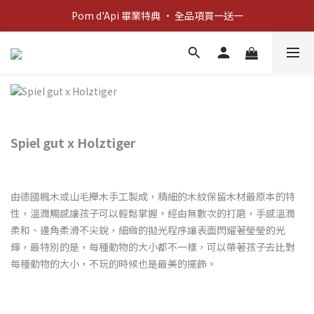
新客歡迎禮：輸入 "welcome10" 享首單九折！
Pom d'Api 畢業特典 · 全品項買一送一
新客歡迎禮：輸入 "welcome10" 享首單九折！
Spiel gut x Holztiger
由德國楓木或山毛櫸木手工製成，精細的木紋保留木材最原本的特
性，溫潤觸感讓孩子可以輕鬆掌握。
經由無數次的打磨，手感溫潤
柔和、邊角柔滑不尖銳，細緻的拋光程序讓表面閃耀著瑩瑩的光
輝，最特別的是，每種動物的大小都不一樣，可以帶著孩子去比對
每種動物的大小，不玩的時候也是最美的擺飾。