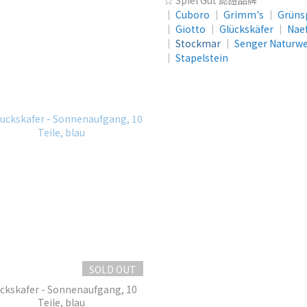
☆ Spiel Gut 認證品牌
│
Cuboro
│
Grimm's
│
Grüns
│
Giotto
│
Glückskäfer
│
Nae
│
Stockmar
│
Senger Naturwe
│
Stapelstein
SOLD OUT
ckskafer - Sonnenaufgang, 10
Teile, blau