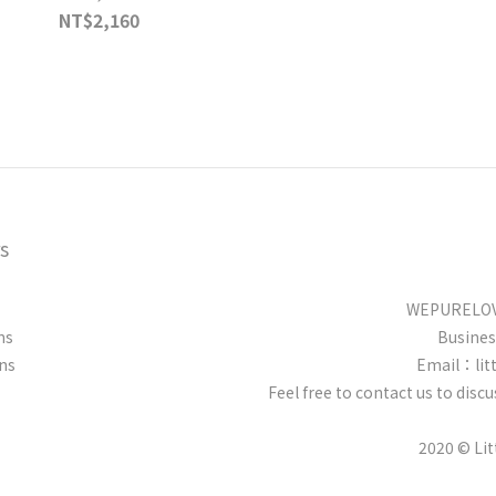
NT$2,160
s
WEPURELOVE
ns
Busine
ns
Email：lit
Feel free to contact us to dis
2020 © Li