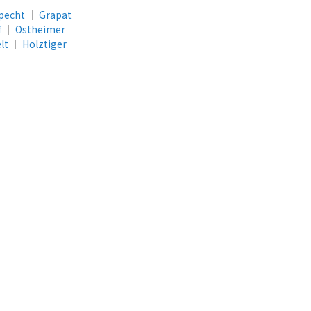
pecht
│
Grapat
f
│
Ostheimer
lt
│
Holztiger