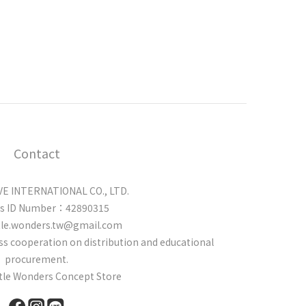
Contact
 INTERNATIONAL CO., LTD.
ss ID Number：42890315
tle.wonders.tw@gmail.com
cuss cooperation on distribution and educational
procurement.
ttle Wonders Concept Store