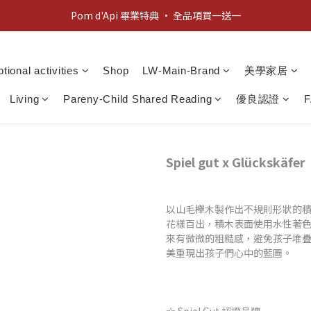
Pom d'Api 畢業特典 · 全品項買一送一
新客歡迎禮：輸入 "welcome10" 享首單九折！
新客歡迎禮：輸入 "welcome10" 享首單九折！
tional activities
Shop
LW-Main-Brand
美學家居
Living
Pareny-Child Shared Reading
優良認證
Spiel gut x Glückskäfer
以山毛櫸木製作出不規則形狀的
花樣百出，積木表面使用水性著
來有微微的粗糙感，避免孩子堆
美重現出孩子們心中的藍圖。