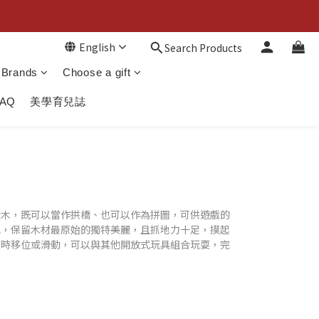
English
Search Products
Brands
Choose a gift
FAQ
美學育兒誌
積木，既可以當作拱橋、也可以作為拼圖，可供遊戲的
色，保留木材最原始的獨特美麗，且抓地力十足，摸起
疊時移位或滑動，可以與其他開放式玩具組合玩耍，完