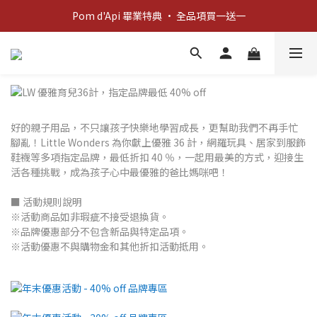
新客歡迎禮：輸入 "welcome10" 享首單九折！
Pom d'Api 畢業特典 · 全品項買一送一
新客歡迎禮：輸入 "welcome10" 享首單九折！
好的親子用品，不只讓孩子快樂地學習成長，更幫助我們不再手忙
腳亂！Little Wonders 為你獻上優雅 36 計，網羅玩具、居家到服飾
鞋襪等多項指定品牌，最低折扣 40 ％，一起用最美的方式，迎接生
活各種挑戰，成為孩子心中最優雅的爸比媽咪吧！
■ 活動規則說明
※活動商品如非瑕疵不接受退換貨。
※品牌優惠部分不包含新品與特定品項。
※活動優惠不與購物金和其他折扣活動抵用。