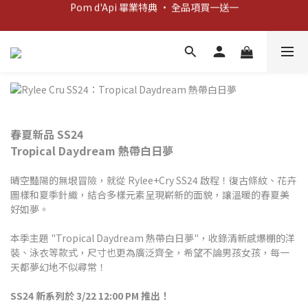
Pom d'Api 畢業特典 · 全品項買一送一
新客歡迎禮：輸入 "welcome10" 享首單九折！
新客歡迎禮：輸入 "welcome10" 享首單九折！
春夏新品 SS24
Tropical Daydream 熱帶白日夢
晴空豔陽的無垠冒險，就從 Rylee+Cry SS24 啟程！復古條紋、花卉
圖樣和夏季針織，結合多樣元素呈現嶄新的面貌，讓溫暖的春夏美
好如夢。
本季主題 "Tropical Daydream 熱帶白日夢"，收錄清新感爆棚的洋
裝、泳衣等款式，尺寸也更為廣泛齊全，希望不論男孩女孩，每一
天都夢幻地不似尋常！
SS24 新系列於 3/22 12:00 PM 推出！