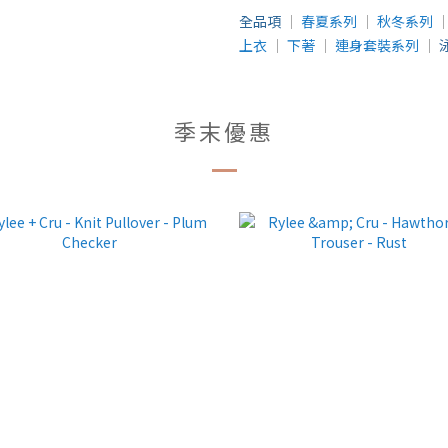
全品項
│
春夏系列
│
秋冬系列
上衣
│
下著
│
連身套裝系列
│
季末優惠