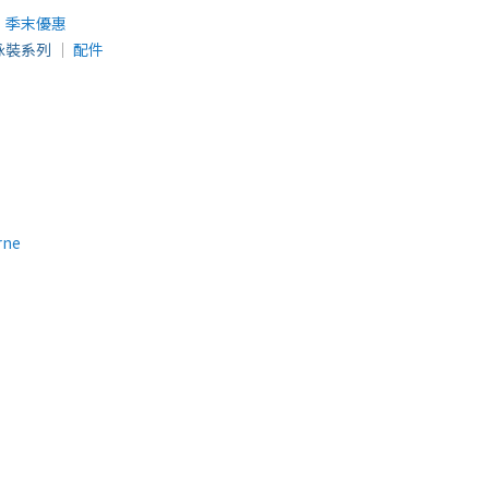
│
季末優惠
泳裝系列
│
配件