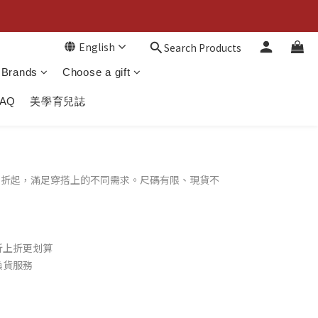
English
Search Products
Brands
Choose a gift
FAQ
美學育兒誌
7 折起，滿足穿搭上的不同需求。尺碼有限、現貨不
！
折上折更划算
換貨服務