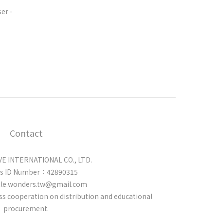
er -
Contact
 INTERNATIONAL CO., LTD.
ss ID Number：42890315
tle.wonders.tw@gmail.com
cuss cooperation on distribution and educational
procurement.