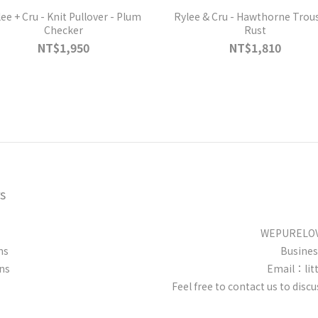
ee + Cru - Knit Pullover - Plum
Rylee & Cru - Hawthorne Trous
Checker
Rust
NT$1,950
NT$1,810
s
WEPURELOVE
ns
Busine
ns
Email：lit
Feel free to contact us to dis