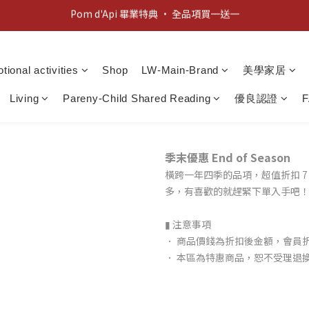
Pom d'Api 畢業特典 · 全品項買一送一
新客歡迎禮：輸入 "welcome10" 享首單九折！
新客歡迎禮：輸入 "welcome10" 享首單九折！
tional activities
Shop
LW-Main-Brand
美學家居
Living
Pareny-Child Shared Reading
優良認證
季末優惠 End of Season
橫跨一年四季的品項，超值折扣 
多，有喜歡的就趕緊下單入手吧
▮ 注意事項
． 商品價錢為折扣後金額，會員
． 本區為特惠商品，恕不受理退