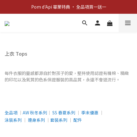
新客歡迎禮：輸入 "welcome10" 享首單九折！
Pom d'Api 畢業特典 · 全品項買一送一
新客歡迎禮：輸入 "welcome10" 享首單九折！
上衣 Tops
每件衣服的靈感都源自於對孩子的愛，堅持使用認證有機棉、精緻
的印花以及氣質的色系保證服裝的高品質，永遠不會退流行。
全品項
│
AW 秋冬系列
│
SS 春夏系列
│
季末優惠
│
泳裝系列
│
連身系列
│
套裝系列
│
配件