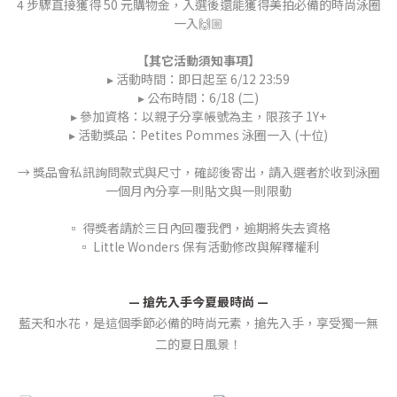
4 步驟直接獲得 50 元購物金，入選後還能獲得美拍必備的時尚泳圈
一入🙌🏼
【其它活動須知事項】
▸ 活動時間：即日起至 6/12 23:59
▸ 公布時間：6/18 (二)
▸ 參加資格：以親子分享帳號為主，限孩子 1Y+
▸ 活動獎品：Petites Pommes 泳圈一入 (十位)
→ 獎品會私訊詢問款式與尺寸，確認後寄出，請入選者於收到泳圈
一個月內分享一則貼文與一則限動
▫️ 得獎者請於三日內回覆我們，逾期將失去資格
▫️ Little Wonders 保有活動修改與解釋權利
— 搶先入手今夏最時尚 —
藍天和水花，是這個季節必備的時尚元素，搶先入手，享受獨一無
二的夏日風景！