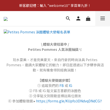
新客歡迎禮：輸入 "welcome10" 享首單九折！
新客歡迎禮：輸入 "welcome10" 享首單九折！
Pom d'Api 畢業特典 · 全品項買一送一
新客歡迎禮：輸入 "welcome10" 享首單九折！
\ 體驗大使招募中 /
Petites Pommes 人氣泳圈抽獎
🫧
玩水耍美，才是完美夏天，來自丹麥的時尚泳具 Petites
Pommes，邀請大家體驗它的魅力！即日起透過以下步驟參與活
動，就有機會得到經典泳圈！
【體驗大使徵選步驟】
① 追蹤我們的
FB
或
IG
② FB 或 IG 貼文留言喜歡的泳圈色
③ 分享貼文到限動並標註兩位朋友
④ 參加體驗徵選 ▸
https://forms.gle/KUpfo3DNdvqDNdCG7