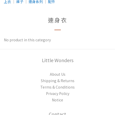
上衣
│
褲子
│
連身系列
│
配件
連身衣
No product in this category
Little Wonders
About Us
Shipping & Returns
Terms & Conditions
Privacy Policy
Notice
Contact