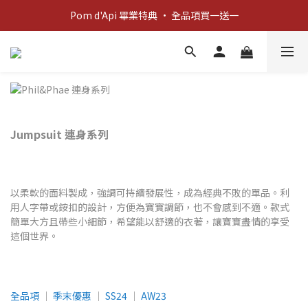
新客歡迎禮：輸入 "welcome10" 享首單九折！
Pom d'Api 畢業特典 · 全品項買一送一
新客歡迎禮：輸入 "welcome10" 享首單九折！
Jumpsuit 連身系列
以柔軟的面料製成，強調可持續發展性，成為經典不敗的單品。利
用人字帶或銨扣的設計，方便為寶寶調節，也不會感到不適。款式
簡單大方且帶些小細節，希望能以舒適的衣著，讓寶寶盡情的享受
這個世界。
全品項
│
季末優惠
│
SS24
│
AW23