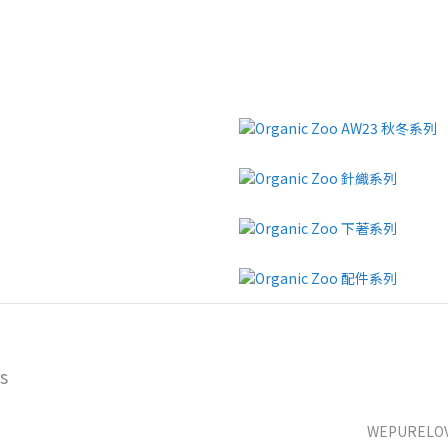
s
WEPURELOVE