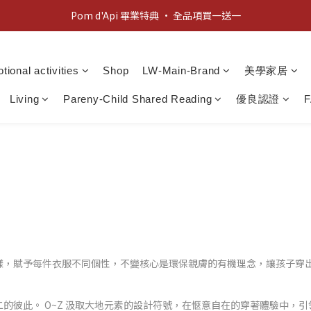
Pom d'Api 畢業特典 · 全品項買一送一
新客歡迎禮：輸入 "welcome10" 享首單九折！
新客歡迎禮：輸入 "welcome10" 享首單九折！
tional activities
Shop
LW-Main-Brand
美學家居
Living
Pareny-Child Shared Reading
優良認證
樣，賦予每件衣服不同個性，不變核心是環保親膚的有機理念，讓孩子穿
的彼此。 O~Z 汲取大地元素的設計符號，在愜意自在的穿著體驗中，