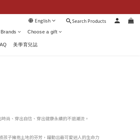
English
Search Products
Brands
Choose a gift
FAQ
美學育兒誌
出時尚、穿出自信、穿出健康永續的不退潮流。
引領孩子擁抱土地的芬芳，躍動出最可愛迷人的生命力