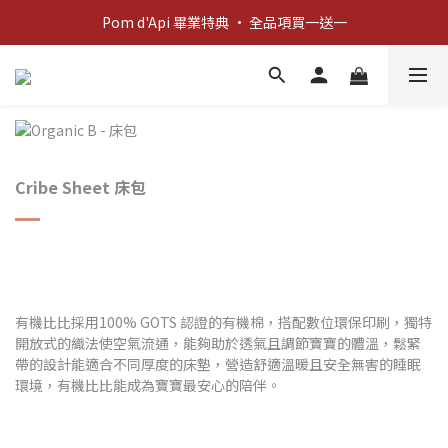
新客歡迎禮：輸入 "welcome10" 享首單九折！
Pom d'Api 畢業特典 · 全品項買一送一
新客歡迎禮：輸入 "welcome10" 享首單九折！
Cribe Sheet 床包
有機比比採用100% GOTS 認證的有機棉，搭配數位環保印刷，獨特
開放式的織法使空氣流通，能夠助於透氣且調節寶寶的體溫，鬆緊
帶的設計能適合不同厚度的床墊，營造舒適溫暖且安全無害的睡眠
環境，
有機比比能成為寶寶最安心的陪伴
。