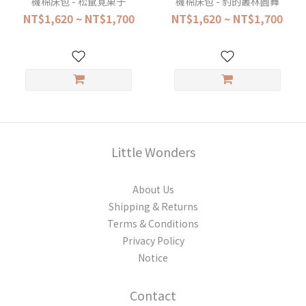
機棉床包 - 松鼠覓果子
機棉床包 - 豹的叢林圓舞
NT$1,620 ~ NT$1,700
NT$1,620 ~ NT$1,700
Little Wonders
About Us
Shipping & Returns
Terms & Conditions
Privacy Policy
Notice
Contact