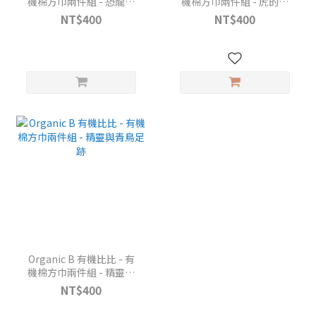
機棉方巾兩件組 - 恐龍小
機棉方巾兩件組 - 虎的春
百科
日散步
NT$400
NT$400
Organic B 有機比比 - 有
機棉方巾兩件組 - 精靈與
青鳥足跡
NT$400