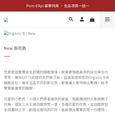
新客歡迎禮：輸入 "welcome10" 享首單九折！
Pom d'Api 畢業特典 · 全品項買一送一
新客歡迎禮：輸入 "welcome10" 享首單九折！
New 新花色
想要營造寶寶安全舒適的睡眠環境，就需要慎選身旁的床包與包巾
等等，擁有GOTS認證的天然無汙染，且具高透氣性的Organic B有
機眠床包，每年出品不同的新花色，都會讓人覺得無比驚奇，給予
寶寶最優質的睡眠。
可愛的小老虎、小矮人們穿著撞色的套裝、馬戲團裡的大象與獅子
共舞，還有三大王牌恐龍齊聚一堂，各種可愛的花色，出自國際知
名插畫師之手，創造出獨特的印花，是最適合寶寶的第一份禮物。