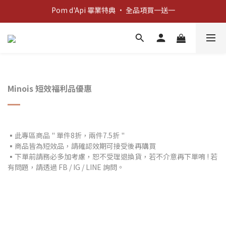
Pom d'Api 畢業特典 · 全品項買一送一
新客歡迎禮：輸入 "welcome10" 享首單九折！
新客歡迎禮：輸入 "welcome10" 享首單九折！
Minois 短效福利品優惠
▪此專區商品 " 單件8折，兩件7.5折 "
▪商品皆為短效品，請確認效期可接受後再購買
▪下單前請務必多加考慮，恕不受理退換貨，若不介意再下單唷 ! 若
有問題，請透過 FB / IG / LINE 詢問。