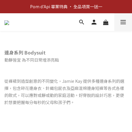
新客歡迎禮：輸入 "welcome10" 享首單九折！
Pom d'Api 畢業特典 · 全品項買一送一
新客歡迎禮：輸入 "welcome10" 享首單九折！
連身系列 Bodysuit
動靜皆宜 為不同日常增添亮點
從褲裙到造型創意的不同變化，Jamie Kay 提供多種連身系列的選
擇，包含碎花連身衣、針織包屁衣及亞麻混棉連身短褲等各式各樣
的款式，可以應對或靜或動的家庭活動。好穿脫的設計巧思，更便
於想要把握每分每秒的父母和孩子們。