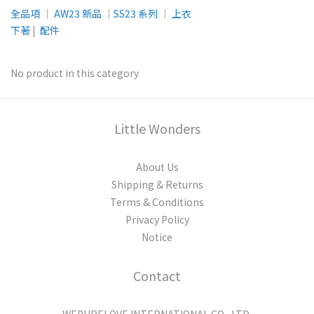
全品項
│
AW23 新品
│
SS23 系列
│
上衣
下著
|
配件
No product in this category
Little Wonders
About Us
Shipping & Returns
Terms & Conditions
Privacy Policy
Notice
Contact