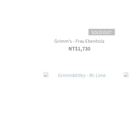
SOLD OUT
Grimm's - Frau Ebenholz
NT$1,730