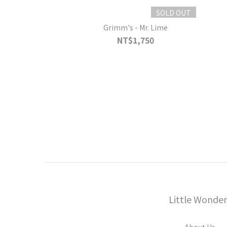
SOLD OUT
Grimm's - Mr. Lime
NT$1,750
Little Wonder
About Us