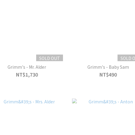
SOLD OUT
SOLD 
Grimm's - Mr. Alder
Grimm's - Baby Sam
NT$1,730
NT$490