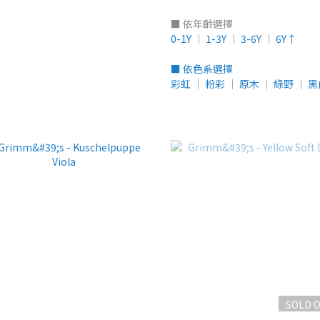
■ 依年齡選擇
0-1Y
│
1-3Y
│
3-6Y
│
6Y↑
■ 依色系選擇
彩虹
│
粉彩
│
原木
│
綠野
│
黑
SOLD 