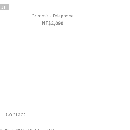
OUT
Grimm's - Telephone
NT$2,090
Contact
 INTERNATIONAL CO., LTD.