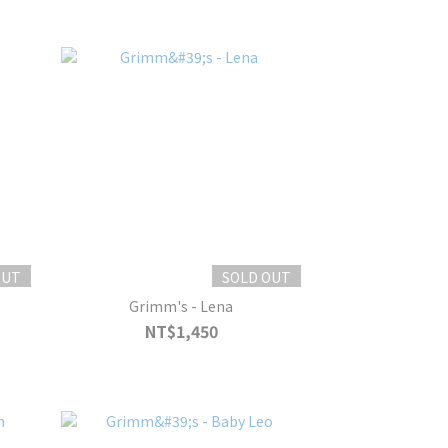
OUT
SOLD OUT
Grimm's - Lena
NT$1,450