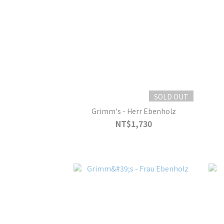
SOLD OUT
Grimm's - Herr Ebenholz
NT$1,730