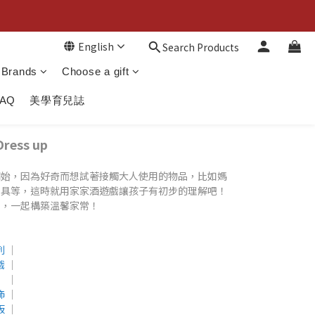
English
Search Products
Brands
Choose a gift
FAQ
美學育兒誌
ress up
開始，因為好奇而想試著接觸大人使用的物品，比如媽
用具等，這時就用家家酒遊戲讓孩子有初步的理解吧！
品，一起構築溫馨家常！
列
│
戲
│
│
飾
│
板
│