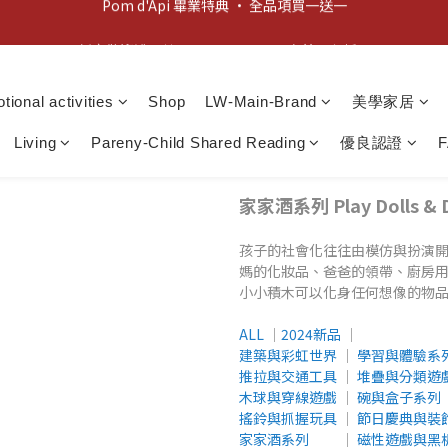
新客歡迎禮：輸入 "welcome10" 享首單九折！
新客歡迎禮：輸入 "welcome10" 享首單九折！
Pom d'Api 畢業特典 · 全品項買一送一
tional activities
Shop
LW-Main-Brand
美學家居
新客歡迎禮：輸入 "welcome10" 享首單九折！
Living
Pareny-Child Shared Reading
優良認證
家家酒系列 Play Dolls & D
孩子的社會化往往由模仿與扮演
媽的化妝品、爸爸的領帶、廚房
小小積木可以化身任何想像的物
ALL
│
2024新品
│
建築與彩虹世界
│
學習與體驗系
推拉與交通工具
│
堆疊與分類遊
木球與穿線遊戲
│
碗與盒子系列
搖鈴與抓握玩具
│
節日慶典與裝
家家酒系列
│
磁性遊戲與黑