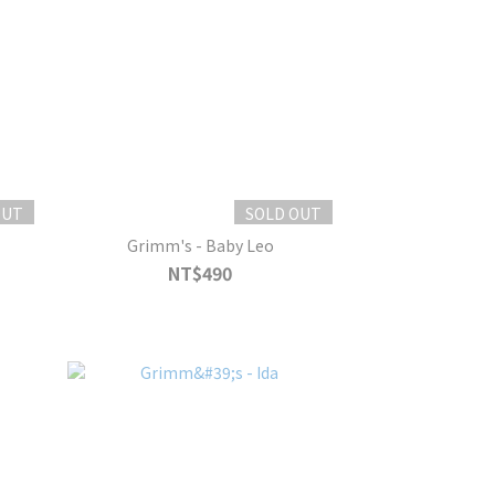
OUT
SOLD OUT
Grimm's - Baby Leo
NT$490