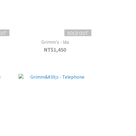
OUT
SOLD OUT
Grimm's - Ida
NT$1,450