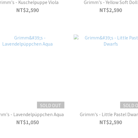
rimm's - Kuschelpuppe Viola
Grimm's - Yellow Soft Doll
NT$2,590
NT$2,590
SOLD OUT
SOLD 
mm's - Lavendelpüppchen Aqua
Grimm's - Little Pastel Dwar
NT$1,050
NT$2,590