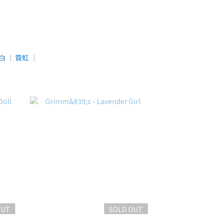
白
│
霓虹
│
OUT
SOLD OUT