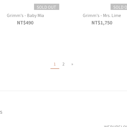
SOLD OUT
SOLD 
Grimm's - Baby Mia
Grimm's - Mrs. Lime
NT$490
NT$1,750
1
2
»
s
WEPURELOVE