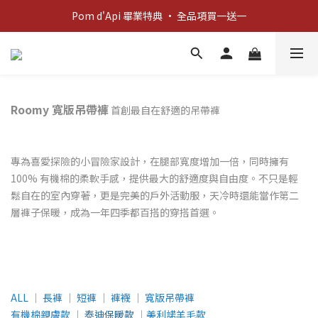
Pom d'Api 畢業特典 · 全品項買一送一
新客歡迎禮：輸入 "welcome10" 享首單九折！
新客歡迎禮：輸入 "welcome10" 享首單九折！
Roomy 寬版吊帶褲
首創最自在舒適的吊帶褲
專為喜愛探險的小冒險家設計，在腿部寬度增加一倍，同時擁有
100% 有機棉的柔軟手感，提供最大的舒適度與自由度。不只是輕
鬆自在的室內穿著，更是完美的戶外活動服，天冷時還能當作第二
層褲子保暖，成為一年四季都百搭的穿搭首選。
ALL
│
長褲
│
短褲
│
褲襪
│
寬版吊帶褲
有機棉親膚款
│
泰迪保暖款
│
美利諾羊毛款