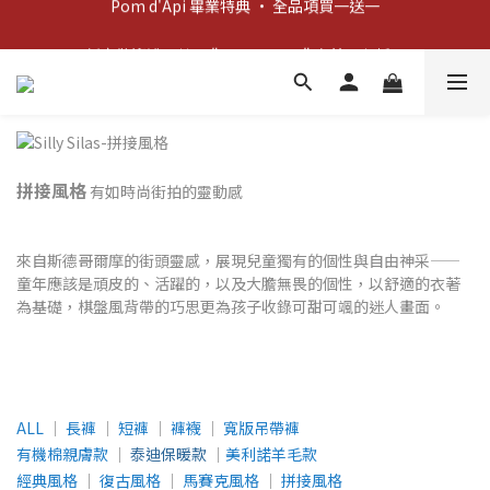
新客歡迎禮：輸入 "welcome10" 享首單九折！
新客歡迎禮：輸入 "welcome10" 享首單九折！
拼接風格
有如時尚街拍的靈動感
來自斯德哥爾摩的街頭靈感，展現兒童獨有的個性與自由神采——
童
年應該是頑皮的、活躍的，以及大膽無畏的個性，以舒適的衣著
為基礎，棋盤風背帶的巧思更為孩子收錄可甜可颯的迷人畫面。
ALL
│
長褲
│
短褲
│
褲襪
│
寬版吊帶褲
有機棉親膚款
│
泰迪保暖款
│
美利諾羊毛款
經典風格
│
復古風格
│
馬賽克風格
│
拼接風格