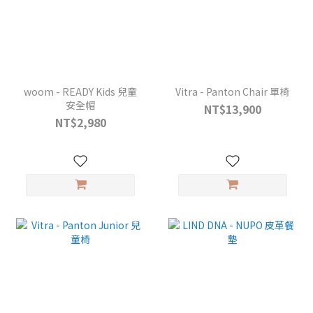
woom - READY Kids 兒童
Vitra - Panton Chair 單椅
安全帽
NT$13,900
NT$2,980