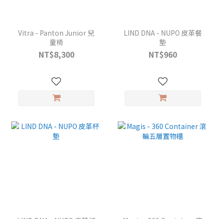
Vitra - Panton Junior 兒
LIND DNA - NUPO 皮革餐
童椅
墊
NT$8,300
NT$960