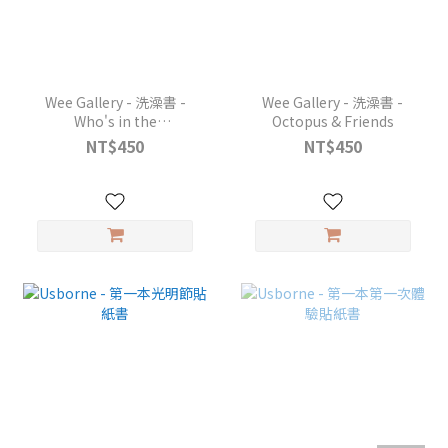
Wee Gallery - 洗澡書 -
Wee Gallery - 洗澡書 -
Who's in the
Octopus & Friends
Rainforest？
NT$450
NT$450