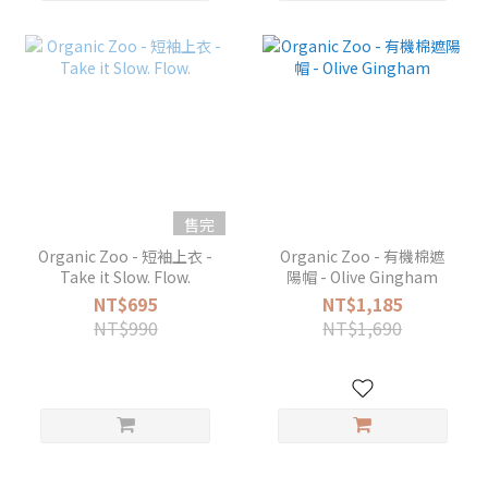
售完
Organic Zoo - 短袖上衣 -
Organic Zoo - 有機棉遮
Take it Slow. Flow.
陽帽 - Olive Gingham
NT$695
NT$1,185
NT$990
NT$1,690