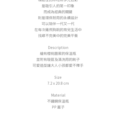
是吸引人的第一印象
而成為經典的關鍵
則是環保耐用的永續設計
可以陪伴一代又一代
在每次雞飛狗跳的育兒生活中
找尋不完美中的完美平衡
Description
繪有櫻桃圖案的保溫瓶
並附有吸管及清洗用的刷子
可愛造型讓大人小孩都愛不釋手
Size
7.2 x 20.8 cm
Material
不鏽鋼保溫瓶
PP 蓋子