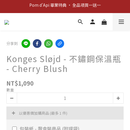
Pom d'Api 畢業特典 · 全品項買一送一
新客歡迎禮：輸入 "welcome10" 享首單九折！
新客歡迎禮：輸入 "welcome10" 享首單九折！
分享到
Konges Sløjd - 不鏽鋼保溫瓶
- Cherry Blush
NT$1,090
數量
以優惠價加購商品
(最多 1 件)
包裝紙 - 限盒裝商品 (附提袋)